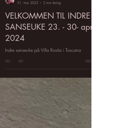
Kari Hestnes
31. mai 2023
2 min lesing
VELKOMMEN TIL INDRE
SANSEUKE 23. - 30- april
2024
Indre sanseuke på Villa Rosita i Toscana