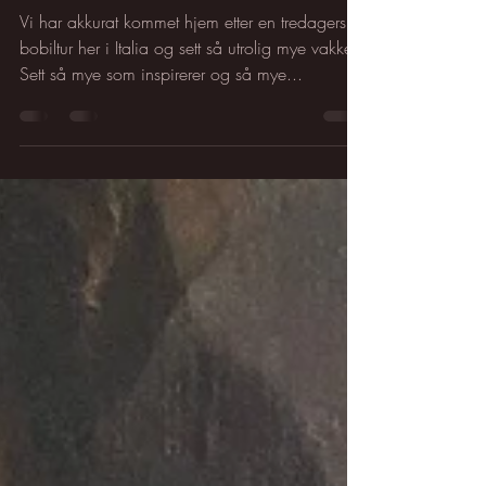
Kari Hestnes
30. aug. 2022
4 min lesing
Å sette spor
Vi har akkurat kommet hjem etter en tredagers
bobiltur her i Italia og sett så utrolig mye vakkert.
Sett så mye som inspirerer og så mye...