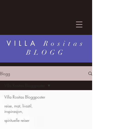
VILLA
Rositas
BLOGG
Blogg
Villa Rositas Bloggposter
Villa Rositas Bloggposter
reise, mat, livsstil,
inspirasjon,
spirituelle reiser