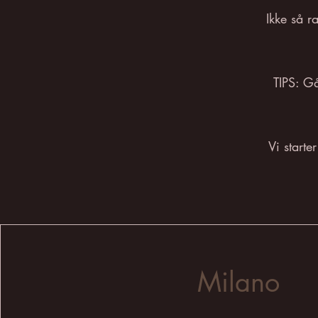
Ikke så r
TIPS: Gå
Vi starte
Milano