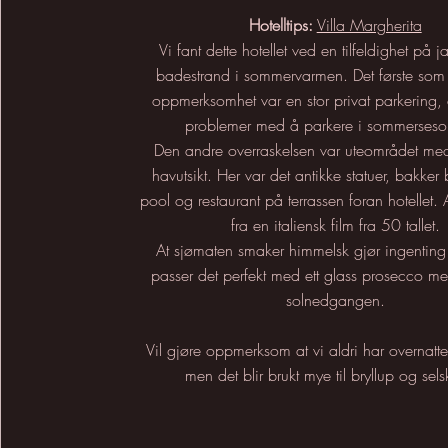
Hotelltips:
Villa Margherita
Vi fant dette hotellet ved en tilfeldighet på ja
badestrand i sommervarmen. Det første som t
oppmerksomhet var en stor privat parkering, 
problemer med å parkere i sommerses
Den andre overraskelsen var uteområdet med 
havutsikt. Her var det antikke statuer, bakker
pool og restaurant på terrassen foran hotellet. A
fra en italiensk film fra 50 tallet.
At sjømaten smaker himmelsk gjør ingenting 
passer det perfekt med ett glass prosecco me
solnedgangen.
Vil gjøre oppmerksom at vi aldri har overnattet
men det blir brukt mye til bryllup og sels