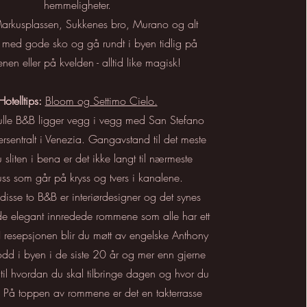
hemmeligheter.
rkusplassen, Sukkenes bro, Murano og alt
 med gode sko og gå rundt i byen tidlig på
nen eller på kvelden - alltid like magisk!
Hotelltips:
Bloom og Settimo Cielo.
fulle B&B ligger vegg i vegg med San Stefano
ersentralt i Venezia. Gangavstand til det meste
 sliten i bena er det ikke langt til nærmeste
ss som går på kryss og tvers i kanalene.
disse to B&B er interiørdesigner og det synes
 de elegant innredede rommene som alle har ett
I resepsjonen blir du møtt av engelske Anthony
dd i byen i de siste 20 år og mer enn gjerne
 til hvordan du skal tilbringe dagen og hvor du
. På toppen av rommene er det en takterrasse