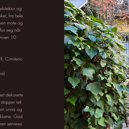
rkitektur og
er, fra hele
nnen mote og
 for seg når
 innen 10
II,
Cimiterio
ka)
rt dekorerte
stopper rett
 min unna og
rikkene. God
ren serveres