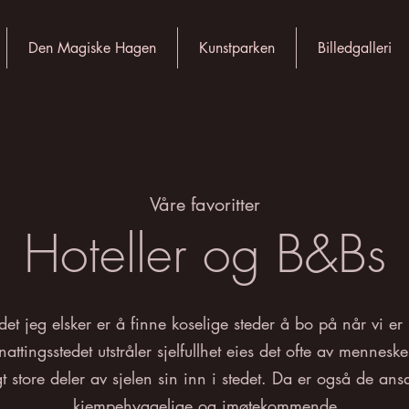
Den Magiske Hagen
Kunstparken
Billedgalleri
Våre favoritter
Hoteller og B&Bs
et jeg elsker er å finne koselige steder å bo på når vi er 
nattingsstedet utstråler sjelfullhet eies det ofte av mennesk
gt store deler av sjelen sin inn i stedet. Da er også de ansa
kjempehyggelige og imøtekommende.