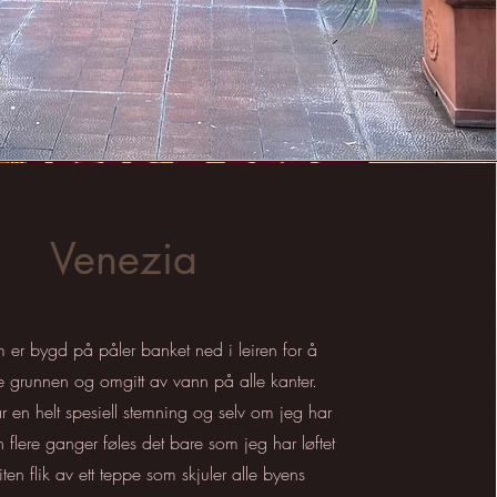
Venezia
 er bygd på påler banket ned i leiren for å
re grunnen og omgitt av vann på alle kanter.
r en helt spesiell stemning og selv om jeg har
 flere ganger føles det bare som jeg har løftet
iten flik av ett teppe som skjuler alle byens