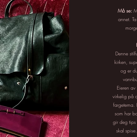
Må se:
Ma
annet. Ta
morge
Denne stil
kirken, sup
og er du
vannbu
Eieren av 
virkelig på
fargetema. 
som har bo
gir deg tips
skal spise