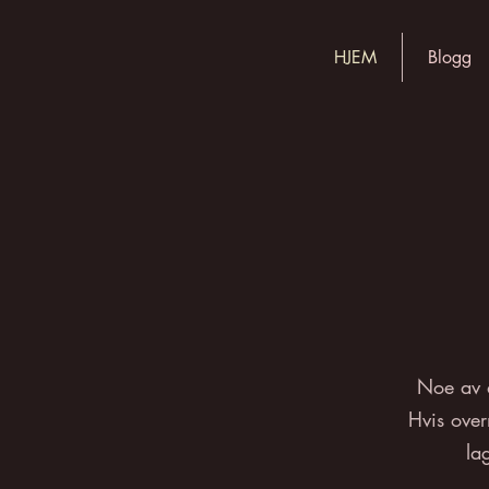
HJEM
Blogg
Noe av d
Hvis over
la