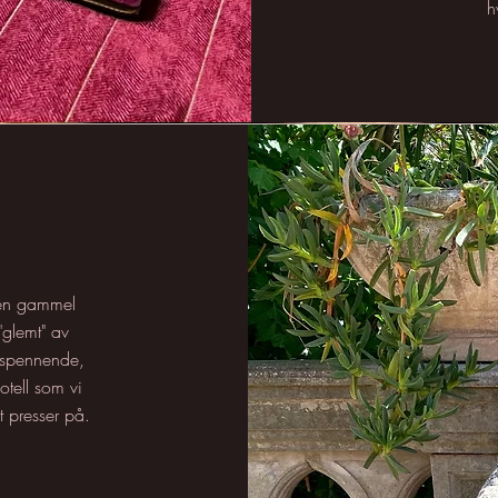
h
r en gammel
"glemt" av
å spennende,
otell som vi
t presser på.