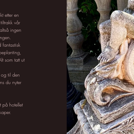
kt etter en
iltrakk vår
altså ingen
ongen.
fantastisk
 beplanting,
lt som tatt ut
og til den
ns du nyter
 på hotellet
kaper.