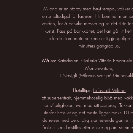
Milano er en storby med høyt tempo, vakker a
en smeltedigel for fashion. Hit kommer mennesk
verden, for å besøke messer og se det siste i
kunst. Pass på bankkortet, det kan gå litt hett
alle de store motemerkene er tilgjengelige
minutters gangradius.
Må se:
Katedralen,
Galleria Vittorio Emanuele 
Monumentale,
I Navigli (Milanos svar på Grünerløk
Hotelltips:
Lafavia4 Milano
Ett supersentralt, hjemmekoselig B&B med vakke
rom/leiligheter, hver med sitt særpreg. Trikken 
utenfor hotellet og det meste ligger maks 10
du reiser med de utrolig sjarmerende gamle t
frokost som bestilles etter ønske og om somme