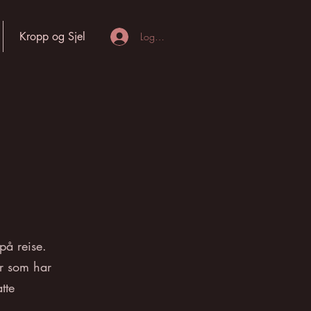
Kropp og Sjel
Logg inn
på reise.
er som har
tte