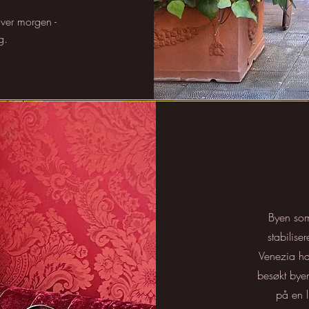
 hver morgen -
g.
Byen som
stabilise
Venezia ha
besøkt byen
på en l