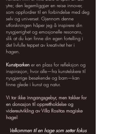
ytre; den legemliggjør en reise innover,
som oppfordrer til en forbindelse med deg
selv og universet. Gjennom denne
utforskningen håper jeg å inspirere din
nysgjerrighet og emosjonelle resonans,
slik at du kan finne din egen fortelling i
det livfulle teppet av kreativitet her i
hagen.
Kunstparken
er en plass for refleksjon og
inspirasjon, hvor alle—fra kunstelskere til
nysgjerrige besøkende og barn—kan
finne glede i kunst og natur.
Vi tar ikke inngangsgebyr, men takker for
en donasjon til opprettholdelse og
videreutvikling av Villa Rositas magiske
hage!
Velkommen til en hage som setter fokus