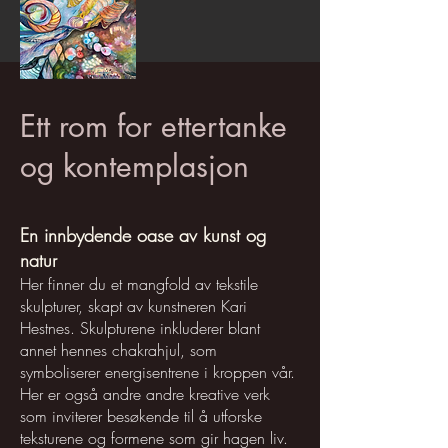
Ett rom for ettertanke
og kontemplasjon
En innbydende oase av kunst og
natur
Her finner du et mangfold av tekstile
skulpturer, skapt av kunstneren Kari
Hestnes. Skulpturene inkluderer blant
annet hennes chakrahjul, som
symboliserer energisentrene i kroppen vår.
Her er også andre andre kreative verk
som inviterer besøkende til å utforske
teksturene og formene som gir hagen liv.