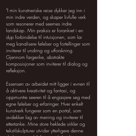
"I min kunstneriske reise dykker jeg inn i
min indre verden, og skaper livfulle verk
som resonerer med seernes indre
landskap. Min praksis er forankret i en
dyp forbindelse til intuisjonen, som lar
meg kanalisere følelser og fortellinger som
inviterer til undring og utforskning.
Gjennom fargerike, abstrakte
komposisjoner som inviterer til dialog og
refleksjon.
Essensen av arbeidet mitt ligger i evnen til
å aktivere kreativitet og fantasi, og
oppmuntre seeren til å engasjere seg med
egne følelser og erfaringer. Hver enkelt
kunstverk fungerer som en portal, som
avdekker lag av mening og inviterer til
ettertanke. Mine store heklede sirkler og
tekstilskulpturer utvider ytterligere denne