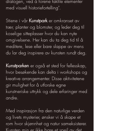
dialogen, ved å forene taktile elementer
med visuell historiefortelling".
Stiene i vår
Kunstpark
er omkranset av
trær, planter og blomster, og leder deg til
koselige sitteplasser hvor du kan nyte
omgivelsene. Her kan du ta deg tid til å
meditere, lese eller bare slappe av mens
du lar deg inspirere av kunsten rundt deg.
Kunstparken
er også et sted for fellesskap,
hvor besøkende kan delta i workshops og
kreative arrangementer. Disse aktivitetene
gir mulighet for å utforske egne
kunstneriske uttrykk og dele erfaringer med
andre.
Med inspirasjon fra den naturlige verden
og livets mysterier, ønsker vi å skape et
rom hvor skjønnhet og natur sameksisterer.
Kunsten min er ikke bare et speil av det