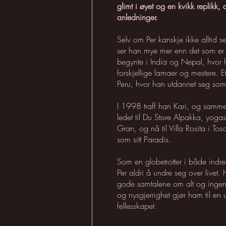
glimt i øyet og en kvikk replikk, 
anledninger.
Selv om Per kanskje ikke alltid s
ser han mye mer enn det som er
begynte i India og Nepal, hvor h
forskjellige lamaer og mestere. Et
Peru, hvor han utdannet seg som
I 1998 traff han Kari, og sammen
ledet til Du Store Alpakka, yoga
Gran, og nå til Villa Rosita i Tos
som sitt Paradis.
Som en globetrotter i både indre 
Per aldri å undre seg over livet. 
gode samtalene om alt og ingen
og nysgjerrighet gjør ham til en 
fellesskapet.