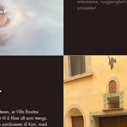
entusiasme, nysgjerrighet 
prosjekter!
r
ren, er Villa Rositas
til å fikse alt som trengs.
e samboeren til Kari, med