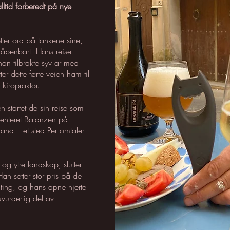
alltid forberedt på nye
etter ord på tankene sine,
 åpenbart. Hans reise
an tilbrakte syv år med
ter dette førte veien ham til
 kiropraktor.
 startet de sin reise som
senteret Balanzen på
cana – et sted Per omtaler
og ytre landskap, slutter
Han setter stor pris på de
ting, og hans åpne hjerte
uvurderlig del av