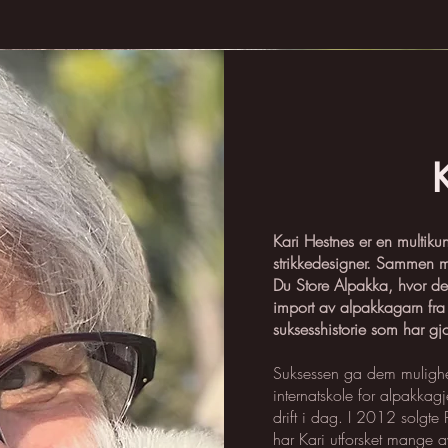
Kari Hestnes er en multik
strikkedesigner. Sammen m
Du Store Alpakka, hvor de
import av alpakkagarn fra 
suksesshistorie som har gjor
Suksessen ga dem mulighet
internatskole for alpakkagje
drift i dag. I 2012 solgte
har Kari utforsket mange av