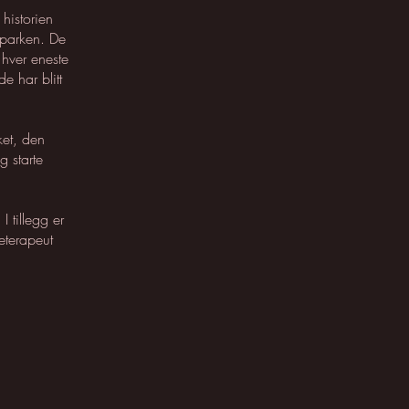
historien
parken. De
hver eneste
 har blitt
ket, den
 starte
I tillegg er
eterapeut