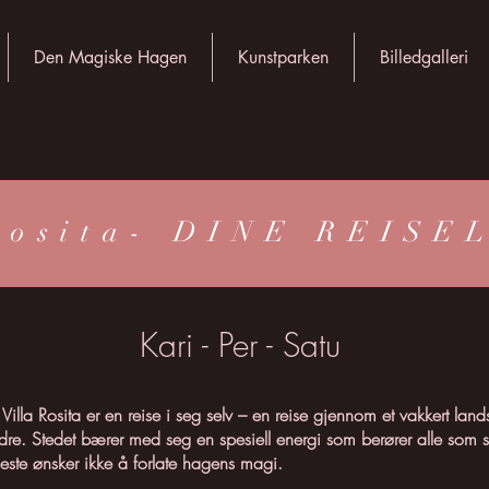
Den Magiske Hagen
Kunstparken
Billedgalleri
Rosita- DINE REIS
Dine reiseledere
Kari - Per - Satu
Villa Rosita er en reise i seg selv – en reise gjennom et vakkert lan
indre. Stedet bærer med seg en spesiell energi som berører alle som se
leste ønsker ikke å forlate hagens magi.