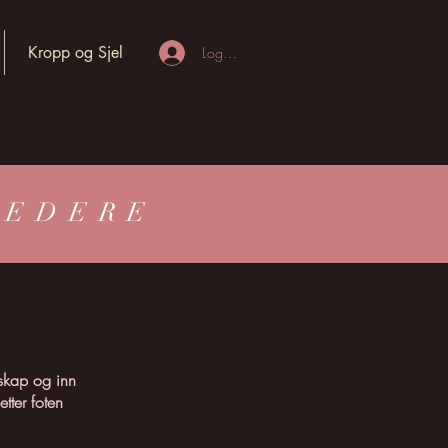
Kropp og Sjel
Logg inn
ELEDERE
dskap og inn
tter foten