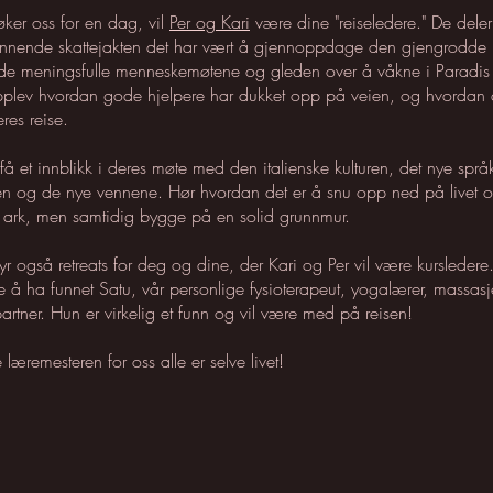
ker oss for en dag, vil
Per og Kari
være dine "reiseledere." De deler 
nende skattejakten det har vært å gjennoppdage den gjengrodde 
m de meningsfulle menneskemøtene og gleden over å våkne i Paradis 
lev hvordan gode hjelpere har dukket opp på veien, og hvordan de
res reise.
få et innblikk i deres møte med den italienske kulturen, det nye språ
en og de nye vennene. Hør hvordan det er å snu opp ned på livet og
ark, men samtidig bygge på en solid grunnmur.
yr også retreats for deg og dine, der Kari og Per vil være kursledere. 
e å ha funnet Satu, vår personlige fysioterapeut, yogalærer, massasj
rtner. Hun er virkelig et funn og vil være med på reisen!
 læremesteren for oss alle er selve livet!