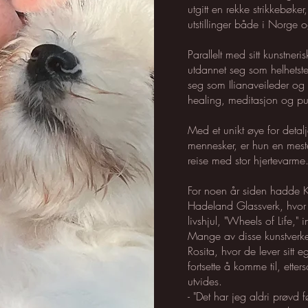
utgitt en rekke strikkebøke
utstillinger både i Norge o
Parallelt med sitt kunstner
utdannet seg som helhetst
seg som Ilianaveileder og
healing, meditasjon og pu
Med et unikt øye for detal
mennesker, er hun en meste
reise med stor hjertevarme
For noen år siden hadde Ka
Hadeland Glassverk, hvor 
livshjul, "Wheels of Life,"
Mange av disse kunstverke
Rosita, hvor de lever sitt eg
fortsette å komme til, etter
utvides.
- "Det har jeg aldri prøvd f