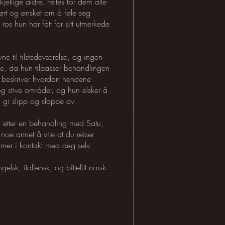
rskjellige aldre. Felles for dem alle
erørt og ønsket om å føle seg
ros hun har fått for sitt utmerkede
e til tilstedeværelse, og ingen
ke, da hun tilpasser behandlingen
un beskriver hvordan hendene
 og stive områder, og hun elsker å
 gi slipp og slappe av.
ta etter en behandling med Satu,
noe annet å vite at du reiser
 mer i kontakt med deg selv.
gelsk, italiensk, og bittelitt norsk.