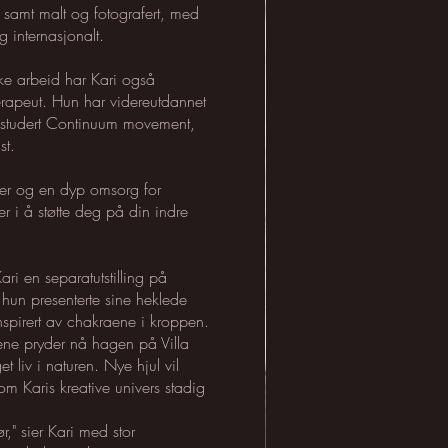
r, samt malt og fotografert, med
g internasjonalt.
iske arbeid har Kari også
erapeut. Hun har videreutdannet
 studert Continuum movement,
st.
jer og en dyp omsorg for
r i å støtte deg på din indre
.
ri en separatutstilling på
hun presenterte sine heklede
 inspirert av chakraene i kroppen.
ne pryder nå hagen på Villa
et liv i naturen. Nye hjul vil
som Karis kreative univers stadig
ør," sier Kari med stor