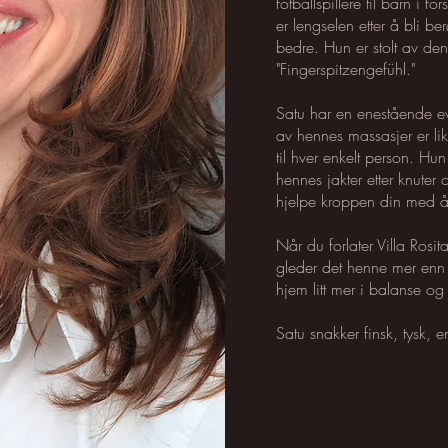
fotballspillere til barn i fo
er lengselen etter å bli b
bedre. Hun er stolt av den 
"Fingerspitzengefühl."
Satu har en enestående evn
av hennes massasjer er li
til hver enkelt person. H
hennes jakter etter knuter
hjelpe kroppen din med å
Når du forlater Villa Rosi
gleder det henne mer enn 
hjem litt mer i balanse og
Satu snakker finsk, tysk, en