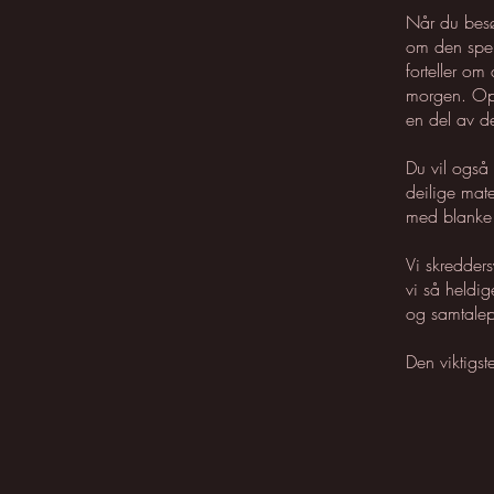
Når du besø
om den spen
forteller o
morgen. Opp
en del av de
Du vil også 
deilige mat
med blanke 
Vi skredders
vi så heldig
og samtalepa
Den viktigste