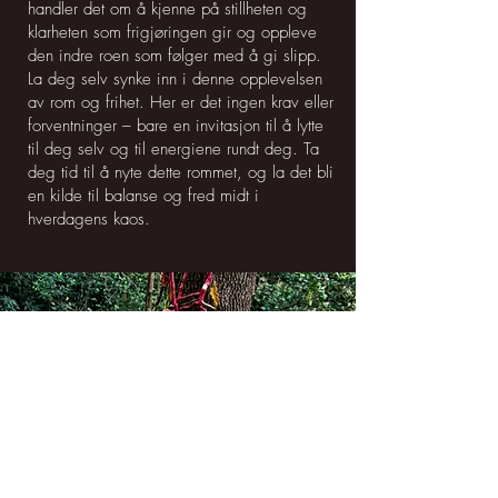
handler det om å kjenne på stillheten og
klarheten som frigjøringen gir og oppleve
den indre roen som følger med å gi slipp.
La deg selv synke inn i denne opplevelsen
av rom og frihet. Her er det ingen krav eller
forventninger – bare en invitasjon til å lytte
til deg selv og til energiene rundt deg. Ta
deg tid til å nyte dette rommet, og la det bli
en kilde til balanse og fred midt i
hverdagens kaos.