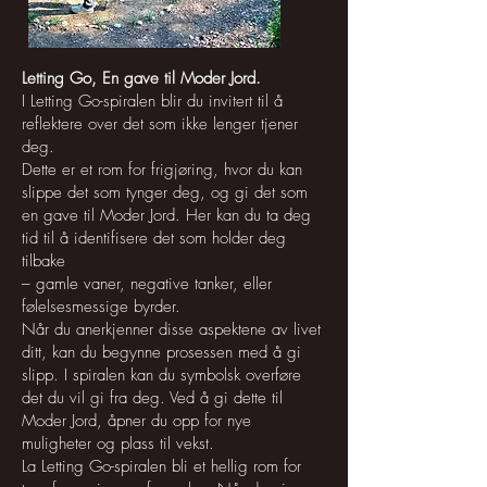
Letting Go, En gave til Moder Jord.
I Letting Go-spiralen blir du invitert til å
reflektere over det som ikke lenger tjener
deg.
Dette er et rom for frigjøring, hvor du kan
slippe det
som tynger deg,
og gi det som
en gave til Moder Jord.
Her kan du ta deg
tid til å identifisere det som holder deg
tilbake
– gamle vaner, negative tanker, eller
følelsesmessige byrder.
Når du anerkjenner disse aspektene av livet
ditt,
kan du begynne prosessen med å gi
slipp.
I spiralen kan du symbolsk overføre
det du vil gi fra deg.
Ved å gi dette til
Moder Jord, åpner du opp for nye
muligheter
og plass til vekst.
La Letting Go-spiralen bli et hellig rom for