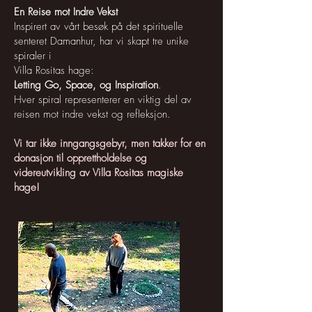
En Reise mot Indre Vekst
Inspirert av vårt besøk på det spirituelle
senteret Damanhur, har vi skapt
tre unike
spiraler i
Villa Rositas hage:
Letting Go, Space, og Inspiration
.
Hver spiral representerer en viktig del av
reisen mot indre vekst og refleksjon.
Vi tar ikke inngangsgebyr, men takker for en
donasjon til opprettholdelse og
videreutvikling av Villa Rositas magiske
hage!