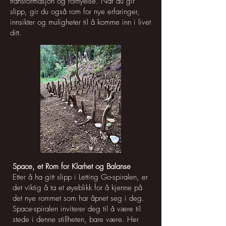
transformasjon og fornyelse. Når du gir
slipp, gir du også rom for nye erfaringer,
innsikter og muligheter til å komme inn i livet
ditt.
Space, et Rom for Klarhet og Balanse
Etter å ha gitt slipp i Letting Go-spiralen, er
det viktig å ta et øyeblikk for å kjenne på
det nye rommet som har åpnet seg i deg.
Space-spiralen inviterer deg til å være til
stede i denne stillheten, bare være. Her