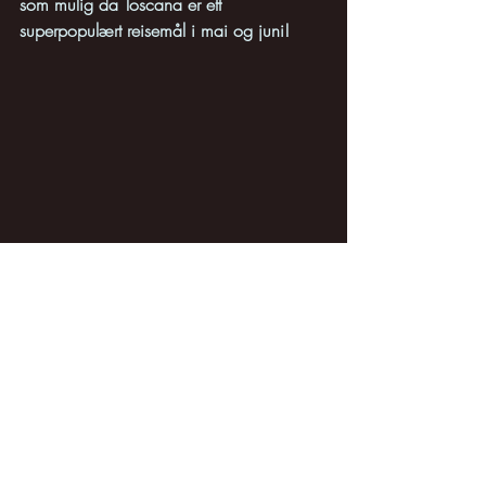
som mulig da Toscana er ett 
superpopulært reisemål i mai og juni!