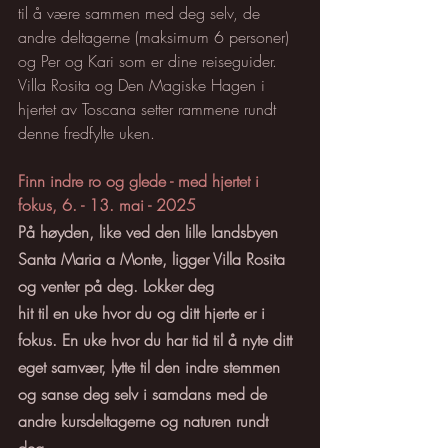
til å være sammen med deg selv, de 
andre deltagerne (maksimum 6 personer) 
og Per og Kari som er dine reiseguider. 
Villa Rosita og Den Magiske Hagen i 
hjertet av Toscana setter rammene rundt 
denne fredfylte uken.
Finn indre ro og glede - med hjertet i 
fokus, 6. - 13. mai - 2025
På høyden, like ved den lille landsbyen 
Santa Maria a Monte, ligger Villa Rosita 
og venter på deg. Lokker deg
hit til en uke hvor du og ditt hjerte er i 
fokus. En uke hvor du har tid til å nyte ditt 
eget samvær, lytte til den indre stemmen 
og sanse deg selv i samdans med de 
andre kursdeltagerne og naturen rundt 
deg.