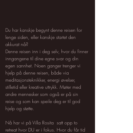
Du har kanskje begynt denne reisen for 
lenge siden, eller kanskje startet den 
akkurat nå? 
Denne reisen inn i deg selv, hvor du finner 
inngangene til dine egne svar og din 
egen sannhet. Noen ganger trenger vi 
hjelp på denne reisen, både via 
meditasjonsteknikker, energi øvelser, 
stilletid eller kreative uttrykk. Møter med 
andre mennesker som også er på sin 
reise og som kan speile deg er til god 
hjelp og støtte.
Nå har vi på Villa Rosita  satt opp to 
retreat hvor DU er i fokus. Hvor du får tid 