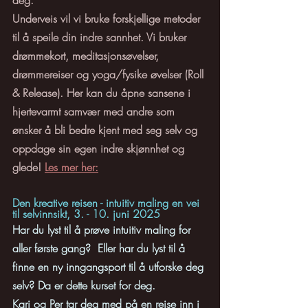
Underveis vil vi bruke forskjellige metoder 
til å speile din indre sannhet. Vi bruker 
drømmekort, meditasjonsøvelser, 
drømmereiser og yoga/fysike øvelser (Roll 
& Release). Her kan du åpne sansene i 
hjertevarmt samvær med andre som 
ønsker å bli bedre kjent med seg selv og 
oppdage sin egen indre skjønnhet og 
glede! 
Les mer her:
Den kreative reisen - intuitiv maling en vei 
til selvinnsikt, 3. - 10. juni 2025
Har du lyst til å prøve intuitiv maling for 
aller første gang?  Eller har du lyst til å 
finne en ny inngangsport til å utforske deg 
selv? Da er dette kurset for deg.
Kari og Per tar deg med på en reise inn i 