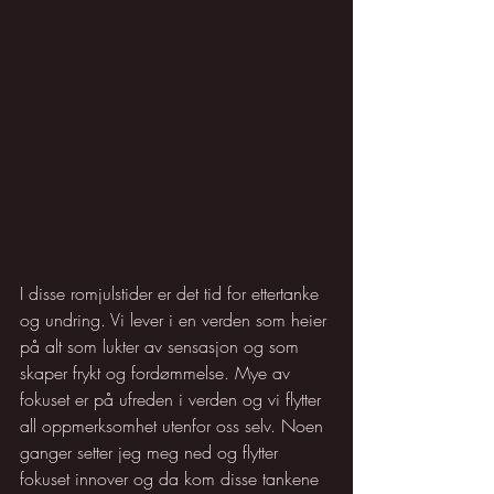
I disse romjulstider er det tid for ettertanke 
og undring. Vi lever i en verden som heier 
på alt som lukter av sensasjon og som 
skaper frykt og fordømmelse. Mye av 
fokuset er på ufreden i verden og vi flytter 
all oppmerksomhet utenfor oss selv. Noen 
ganger setter jeg meg ned og flytter 
fokuset innover og da kom disse tankene 