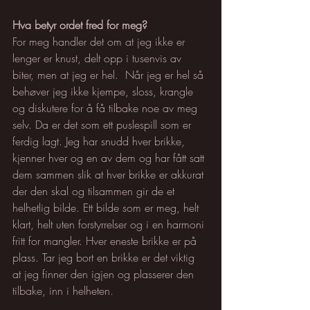
Hva betyr ordet fred for meg?
For meg handler det om at jeg ikke er 
lenger er knust, delt opp i tusenvis av 
biter, men at jeg er hel.  Når jeg er hel så 
behøver jeg ikke kjempe, sloss, krangle 
og diskutere for å få tilbake noe av meg 
selv. Da er det som ett puslespill som er 
ferdig lagt. Jeg har snudd hver brikke, 
kjenner hver og en av dem og har fått satt 
dem sammen slik at hver brikke er akkurat 
der den skal og tilsammen gir de et 
helhetlig bilde. Ett bilde som er meg, helt 
klart, helt uten forstyrrelser og i en harmoni 
fritt for mangler. Hver eneste brikke er på 
plass. Tar jeg bort en brikke er det viktig 
at jeg finner den igjen og plasserer den 
tilbake, inn i helheten. 