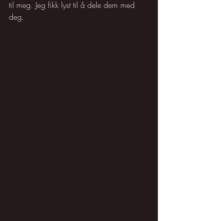
til meg.
 Jeg fikk lyst til 
å dele dem med 
deg. 