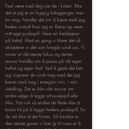
Fred være med deg sier de i kirken. Ikke 
det at jeg er en hyppig kirkegjenger, men 
for meg  handler det om å bære med seg 
freden overalt hvor jeg er. Bære og være 
mitt eget puslespill. Være en fredsbærer 
på heltid. Med en gang vi klarer det så 
aksepterer vi det som foregår rundt oss. Vi 
innser at vårt største fokus og største 
ansvar handler om å passe på vår egen 
helhet og egen fred. Ved å gjøre det kan 
jeg inspirere de rundt meg med det jeg 
bærer med meg i energien min, i min 
utstråling. Det er ikke vårt ansvar om 
andre velger å legge sitt puslespill eller 
ikke. Trist nok så ønsker de fleste ikke å 
bruke tid på å legge fredens puslespill, for 
de vet ikke at det finnes. Så kanskje er 
den største gaven vi kan gi til noen er å 