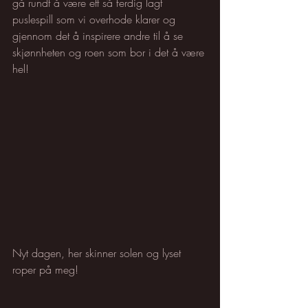
gå rundt å være ett så ferdig lagt 
puslespill som vi overhode klarer og 
gjennom det å inspirere andre til å se 
skjønnheten og roen som bor i det å være 
hel!
Nyt dagen, her skinner solen og lyset 
roper på meg!