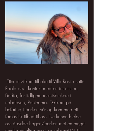
 Etter at vi kom tilbake til Villa Rosita satte 
Paolo oss i kontakt med en instutisjon, 
Badia, for tidligere rusmisbrukere i 
nabobyen, Pontedera. De kom på 
befaring i parken vår og kom med ett 
fantastisk tilbud til oss. De kunne hjelpe 
oss å rydde hagen/parken mot en meget 
rimelig betaling og vi sa selvsagt JA!!!! 