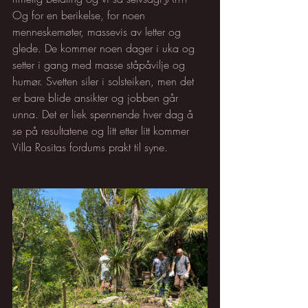
Og for en berikelse, for noen 
menneskemøter, massevis av letter og 
glede. De kommer noen dager i uka og 
setter i gang med masse ståpåvilje og 
humør. Svetten siler i solsteiken, men det 
er bare blide ansikter og jobben går 
unna. Det er liek spennende hver dag å 
se på resultatene og litt etter litt kommer 
Villa Rositas fordums prakt til syne.