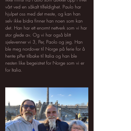
vårt ved en såkalt tilfeldighet. Paulo har 
hjulpet oss med det meste, og kan han 
selv ikke bidra finner han noen som kan 
det. Han har ett enormt nettverk som vi har 
stor glede av. Og vi har også blitt 
sjelevenner vi 3, Per, Paolo og jeg. Han 
ble meg nordover til Norge på ferie for å 
hente pPer tilbake til Italia og han ble 
nesten like begeistret for Norge som vi er 
for Italia.