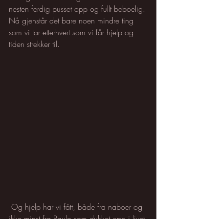
nesten ferdig pusset opp og fullt beboelig. 
Nå gjenstår det bare noen mindre ting 
som vi tar etterhvert som vi får hjelp og 
tiden strekker til. 
 Og hjelp har vi fått, både fra naboer og 
ikke minst fra Paulo som dukket opp i livet 