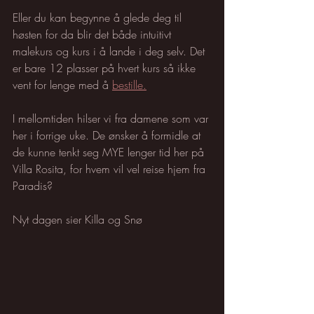
Eller du kan begynne å glede deg til 
høsten for da blir det både intuitivt 
malekurs og kurs i å lande i deg selv. Det 
er bare 12 plasser på hvert kurs så ikke 
vent for lenge med å 
bestille.
I mellomtiden hilser vi fra damene som var 
her i forrige uke. De ønsker å formidle at 
de kunne tenkt seg MYE lenger tid her på 
Villa Rosita, for hvem vil vel reise hjem fra 
Paradis?
Nyt dagen sier Killa og Snø