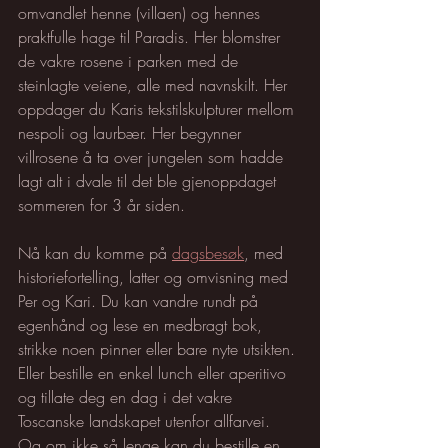
omvandlet henne (villaen) og hennes 
praktfulle hage til Paradis. Her blomstrer 
de vakre rosene i parken med de 
steinlagte veiene, alle med navnskilt. Her 
oppdager du Karis tekstilskulpturer mellom 
nespoli og laurbær. Her begynner 
villrosene å ta over jungelen som hadde 
lagt alt i dvale til det ble gjenoppdaget 
sommeren for 3 år siden.
Nå kan du komme på 
dagsbesøk
, med 
historiefortelling, latter og omvisning med 
Per og Kari. Du kan vandre rundt på 
egenhånd og lese en medbragt bok, 
strikke noen pinner eller bare nyte utsikten. 
Eller bestille en enkel lunch eller aperitivo 
og tillate deg en dag i det vakre 
Toscanske landskapet utenfor allfarvei. 
Og om ikke så lenge kan du bestille en 