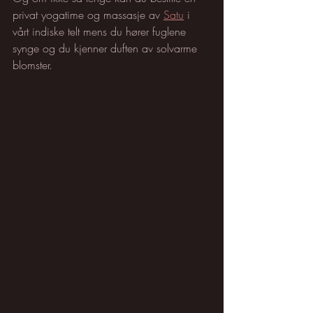
privat yogatime og massasje av 
Satu
 i 
vårt indiske telt mens du hører fuglene 
synge og du kjenner duften av solvarme 
blomster. 