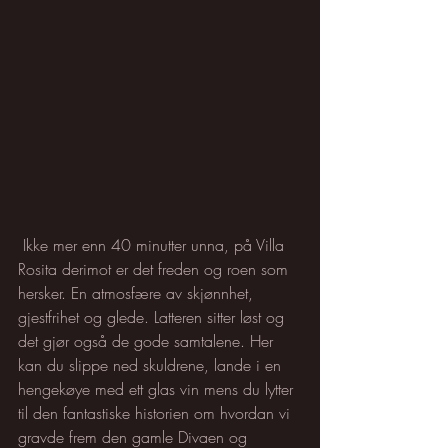
 Ikke mer enn 40 minutter unna, på Villa 
Rosita derimot er det freden og roen som 
hersker. En atmosfære av skjønnhet, 
gjestfrihet og glede. Latteren sitter løst og 
det gjør også de gode samtalene. Her 
kan du slippe ned skuldrene, lande i en 
hengekøye med ett glas vin mens du lytter 
til den fantastiske historien om hvordan vi 
gravde frem den gamle Divaen og 