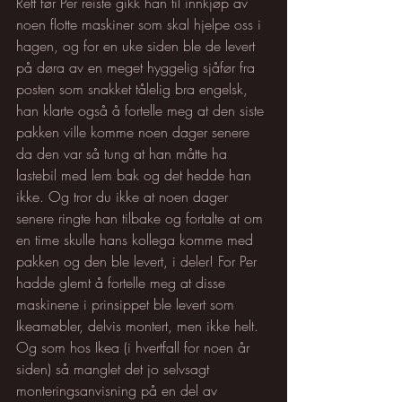
Rett før Per reiste gikk han til innkjøp av 
noen flotte maskiner som skal hjelpe oss i 
hagen, og for en uke siden ble de levert 
på døra av en meget hyggelig sjåfør fra 
posten som snakket tålelig bra engelsk, 
han klarte også å fortelle meg at den siste 
pakken ville komme noen dager senere 
da den var så tung at han måtte ha 
lastebil med lem bak og det hedde han 
ikke. Og tror du ikke at noen dager 
senere ringte han tilbake og fortalte at om 
en time skulle hans kollega komme med 
pakken og den ble levert, i deler! For Per 
hadde glemt å fortelle meg at disse 
maskinene i prinsippet ble levert som 
Ikeamøbler, delvis montert, men ikke helt. 
Og som hos Ikea (i hvertfall for noen år 
siden) så manglet det jo selvsagt 
monteringsanvisning på en del av 