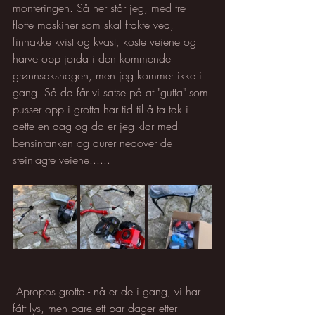
monteringen. Så her står jeg, med tre 
flotte maskiner som skal frakte ved, 
finhakke kvist og kvast, koste veiene og 
harve opp jorda i den kommende 
grønnsakshagen, men jeg kommer ikke i 
gang! Så da får vi satse på at "gutta" som 
pusser opp i grotta har tid til å ta tak i 
dette en dag og da er jeg klar med 
bensintanken og durer nedover de 
steinlagte veiene......
 Apropos grotta - nå er de i gang, vi har 
fått lys, men bare ett par dager etter 