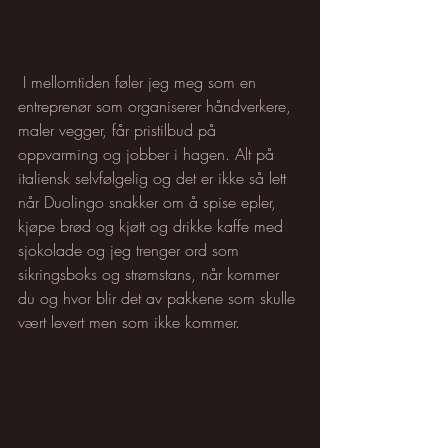
 I mellomtiden føler jeg meg som en 
entreprenør som organiserer håndverkere, 
maler vegger, får pristilbud på 
oppvarming og jobber i hagen. Alt på 
italiensk selvfølgelig og det er ikke så lett 
når Duolingo snakker om å spise epler, 
kjøpe brød og kjøtt og drikke kaffe med 
sjokolade og jeg trenger ord som 
sikringsboks og strømstans, når kommer 
du og hvor blir det av pakkene som skulle 
vært levert men som ikke kommer. 