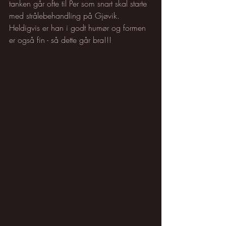
tanken går ofte til Per som snart skal starte 
med strålebehandling på Gjøvik. 
Heldigvis er han i godt humør og formen 
er også fin - så dette går bra!!!