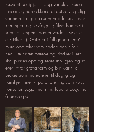
forsvant det igjen. I dag var elektrikeren 
innom og han erklærte at det selvfølgelig 
var en rotte i grotta som hadde spist over 
ledningen og selvfølgelig fiksa han det i 
samme slengen - han er verdens søteste 
elektriker ;-). Gutta er i full gang med å 
mure opp taket som hadde delvis falt 
ned. De rusten dørene og vinduet i jern 
skal pusses opp og settes inn igjen og litt 
etter litt tar grotta form og blir klar til å 
brukes som maleatelier til daglig og 
kanskje finner vi på andre ting som kurs, 
konserter, yogatimer mm. Ideene begynner 
å presse på. 