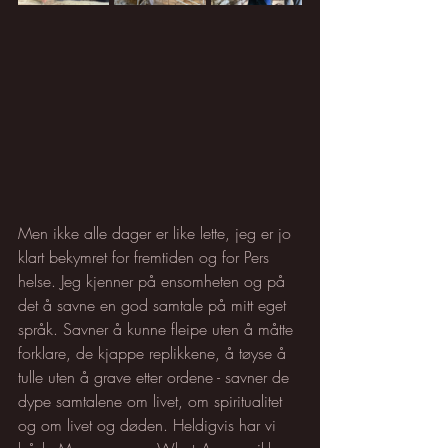
Men ikke alle dager er like lette, jeg er jo 
klart bekymret for fremtiden og for Pers 
helse. Jeg kjenner på ensomheten og på 
det å savne en god samtale på mitt eget 
språk. Savner å kunne fleipe uten å måtte 
forklare, de kjappe replikkene, å tøyse å 
tulle uten å grave etter ordene - savner de 
dype samtalene om livet, om spiritualitet 
og om livet og døden. Heldigvis har vi 