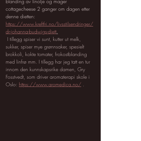
blanding av linolje og mager 
cottagecheese 2 ganger om dagen etter 
denne dietten: 
https://www.kreftfri.no/livsstilsendringer/
dr-johanna-budwigs-diett
.
 I tillegg spiser vi sunt, kutter ut melk, 
sukker, spiser mye grønnsaker, spesielt 
brokkoli, kokte tomater, frokostblanding 
med linfrø mm. I tillegg har jeg tatt en tur 
innom den kunnskapsrike damen, Gry 
Fosstvedt, som driver aromaterapi skole i 
Oslo: 
https://www.aromedica.no/
 .