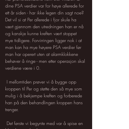
dine PSA verdier var for høye allerede for 
ett år siden - har ikke legen din sagt noe? 
Det vil si at Per allerede i fjor skule ha 
vært gjennom den utredningen han er nå 
og kanskje kunne kreften vært stoppet 
mye tidligere. Forvirringen ligger nok i at 
man kan ha mye høyere PSA verdier før 
man har operert uten at alarmklokkene 
behøver å ringe - men etter operasjon skal 
verdiene være i 0.
 I mellomtiden prøver vi å bygge opp 
kroppen til Per og støtte den så mye som 
mulig i å bekjempe kreften og forberede 
han på den behandlingen kroppen hans 
trenger. 
 Det første vi begynte med var å spise en 