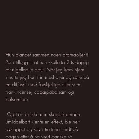
Hun blandet sammen noen aromaoljer til 
Per i tillegg til at han skulle ta 2 ts daglig 
av nigellaolje oralt. Når jeg kom hjem 
smurte jeg han inn med oljer og satte på 
en diffuser med forskjellige oljer som 
frankincense, copaipabalsam og 
balsamfuru. 
 Og tror du ikke min skeptiske mann 
umiddelbart kjente en effekt, ble helt 
avslappet og sov i tre timer midt på 
dagen etter å ha vært ganske så 