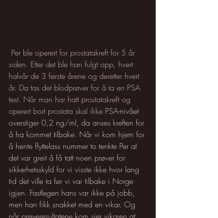
 Per ble operert for prostatakreft for 5 år 
siden. Etter det ble han fulgt opp, hvert 
halvår de 3 første årene og deretter hvert 
år. Da tas det blodprøver for å ta en PSA 
test. Når man har hatt prostatakreft og 
operert bort prostata skal ikke
PSA-nivået 
overstiger 0,2 ng/ml, da anses kreften for 
å ha kommet tilbake. Når vi kom hjem for 
å hente flyttelass nummer to tenkte Per at 
det var greit å få tatt noen prøver for 
sikkerhetsskyld for vi visste ikke hvor lang 
tid det ville ta før vi var tilbake i Norge 
igjen. Fastlegen hans var ikke på jobb, 
men han fikk snakket med en vikar. Og 
når prøveresultatene kom sier vikaren at 