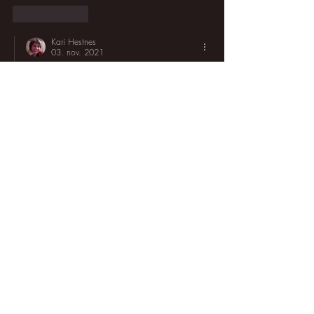
Lik
Svar
Kari Hestnes
03. nov. 2021
Svarer
gretesum
Takk takk ;-)
Lik
Svar
marit.egeberg
29. okt. 2021
Kjære dere. Så trist å høre at fastlegen ikke 
reagerte i fjor🥲Det samme skjedde med min 
svoger! Det er dessverre ikke alle leger som vet 
dette! Vi håper det går bra likevel👍Du steller 
virkelig pent med han Kari❤️Psyken er også 
viktig for helbreding. Masse lykke til mand, vi 
sender varme tanker🥰
klemmer Marit og Espen