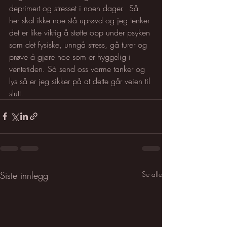
deprimert og stresset i noen dager.  Så 
her skal ikke noe stå uprøvd og jeg tenker 
det er like viktig å støtte opp under psyken 
som det fysiske, unngå stress, gå turer og 
prøve å gjøre noe som er hyggelig i 
ventetiden. Så send oss varme tanker og 
lys så er jeg sikker på at dette går veien til 
slutt. 
Siste innlegg
Se alle