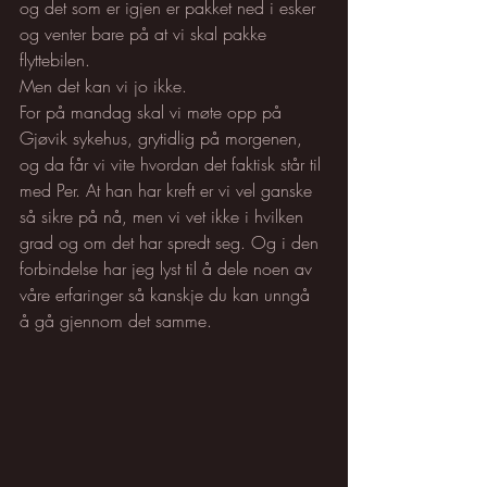
og det som er igjen er pakket ned i esker 
og venter bare på at vi skal pakke 
flyttebilen. 
Men det kan vi jo ikke. 
For på mandag skal vi møte opp på 
Gjøvik sykehus, grytidlig på morgenen, 
og da får vi vite hvordan det faktisk står til 
med Per. At han har kreft er vi vel ganske 
så sikre på nå, men vi vet ikke i hvilken 
grad og om det har spredt seg. Og i den 
forbindelse har jeg lyst til å dele noen av 
våre erfaringer så kanskje du kan unngå 
å gå gjennom det samme.