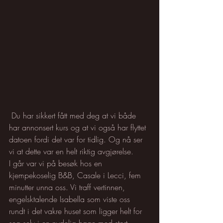
 Du har sikkert fått med deg at vi både 
har annonsert kurs og at vi også har flyttet 
datoen fordi det var for tidlig. Og nå ser 
vi at dette var en helt riktig avgjørelse.
I går var vi på besøk hos en 
kjempekoselig B&B, Casale i Lecci, fem 
minutter unna oss. Vi traff vertinnen, 
engelsktalende Isabella som viste oss 
rundt i det vakre huset som ligger helt for 
seg selv i en nydelig hage med stort 