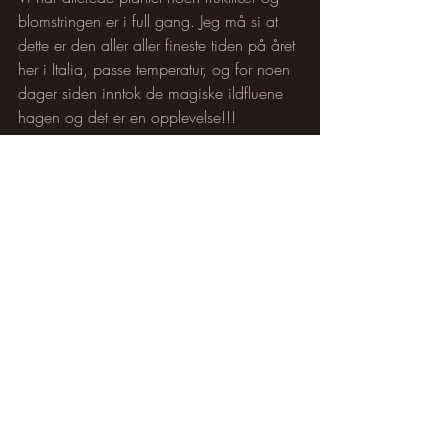
blomstringen er i full gang. Jeg må si at 
dette er den aller aller fineste tiden på året 
her i Italia, passe temperatur, og for noen 
dager siden inntok de magiske ildfluene 
hagen og det er en opplevelse!!!
Siste innlegg
Se alle