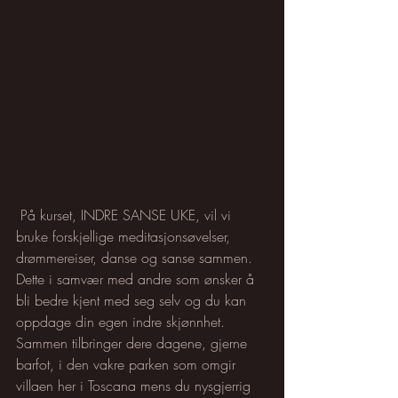
 På kurset, INDRE SANSE UKE, vil vi 
bruke forskjellige meditasjonsøvelser, 
drømmereiser, danse og sanse sammen. 
Dette i samvær med andre som ønsker å 
bli bedre kjent med seg selv og du kan 
oppdage din egen indre skjønnhet. 
Sammen tilbringer dere dagene, gjerne 
barfot, i den vakre parken som omgir 
villaen her i Toscana mens du nysgjerrig 