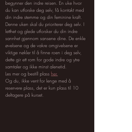
begynner den indre reisen. En uke hvor 
du kan utforske deg selv, få kontakt med 
din indre stemme og din feminine kraft.
Denne uken skal du prioriterer deg selv. I 
letthet og glede utforsker du din indre 
sannhet gjennom sansene dine. De enkle 
øvelsene og de vakre omgivelsene er 
viktige nøkler til å finne roen i deg selv, 
dette gir ett rom for gode indre og ytre 
samtaler og ikke minst alenetid.
Les mer og bestill plass 
her.
Og du, ikke vent for lenge med å 
reservere plass, det er kun plass til 10 
deltagere på kurset. 