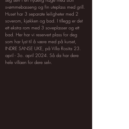
svømmebasseng og fin uteplass med grill. 
Huset har 3 separate leiligheter med 2 
soverom, kjøkken og bad. I tillegg er det 
ett ekstra rom med 3 soveplasser og ett 
bad. Her har vi reservert plass for deg 
som har lyst til å være med på kurset, 
INDRE SANSE UKE, på Villa Rosita 23. 
april - 3o. april 2024. Så da har dere 
hele villaen for dere selv.