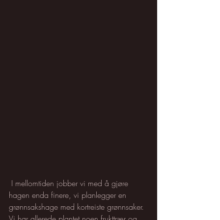
 I mellomtiden jobber vi med å gjøre 
hagen enda finere, vi planlegger en 
grønnsakshage med kortreiste grønnsaker. 
Vi har allerede plantet noen frukttrær og 