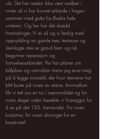
vår. Det har nesten ikke vært nedbør i 
vinter så vi har kunnet arbeide i hagen 
sammen med gutta fra Badia hele 
vinteren. Og her har det skjedd 
forandringer. Vi er så og si ferdig med 
opprydding av gamle trær, terrasser og 
steinlagte stier er gravd frem og nå 
begynner reparasjon og 
fornyelsesarbeidet. Per har planer om 
bålplass og vanndam mens jeg øver meg 
på å legge mosaikk der hvor steinene har 
blitt borte på noen av stiene. Innimellom 
får vi tatt oss en tur i nærområdet og for 
noen dager siden besøkte vi Viareggio for 
å se på det 150. karnevalet. For noen 
kostymer, for noen doninger for en 
kreativitet!