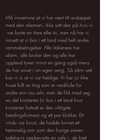
Må innrømme at vi har vært litt avslappet 
med den alarmen, ikke satt den på hvis vi 
 var borte en time eller to, men nå har vi 
innsett at vi bor i ett land med helt andre 
rammebetingelser. Alle italienere har 
alarm, alle bruker den og alle har 
opplevd tyveri minst en gang også mens 
de har sovet i sin egen seng. Så sånn sett 
kan vi si at vi var heldige. Vi har jo ikke 
huset fullt av ting som er verdifulle for 
andre enn oss selv, men de fikk med seg 
en del kontanter (vi bor i ett land hvor 
kontanter fortsatt er den viktigste 
betalingsformen) og ett par klokker. Ett 
vindu var knust, de hadde funnet ett 
hemmelig rom som den forrige eieren 
tydeligvis oppbevarte en safe i, de brøt 