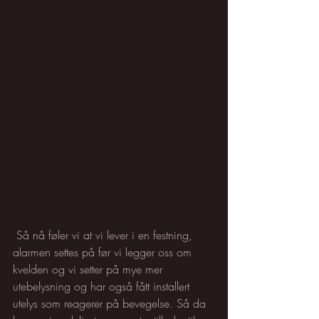
 Så nå føler vi at vi lever i en festning, 
alarmen settes på før vi legger oss om 
kvelden og vi setter på mye mer 
utebelysning og har også fått installert 
utelys som reagerer på bevegelse. Så da 