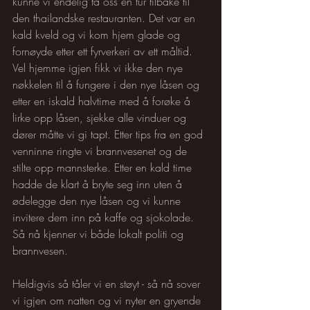
kunne vi endelig ta oss en tur tilbake til 
den thailandske restauranten. Det var en 
kald kveld og vi kom hjem glade og 
fornøyde etter ett fyrverkeri av ett måltid.  
Vel hjemme igjen fikk vi ikke den nye 
nøkkelen til å fungere i den nye låsen og 
etter en iskald halvtime med å forøke å 
lirke opp låsen, sjekke alle vinduer og 
dører måtte vi gi tapt. Etter tips fra en god 
venninne ringte vi brannvesenet og de 
stilte opp mannsterke. Etter en kald time 
hadde de klart å bryte seg inn uten å 
ødelegge den nye låsen og vi kunne 
invitere dem inn på kaffe og sjokolade. 
Så nå kjenner vi både lokalt politi og 
brannvesen.
Heldigvis så tåler vi en støyt - så nå sover 
vi igjen om natten og vi nyter en gryende 