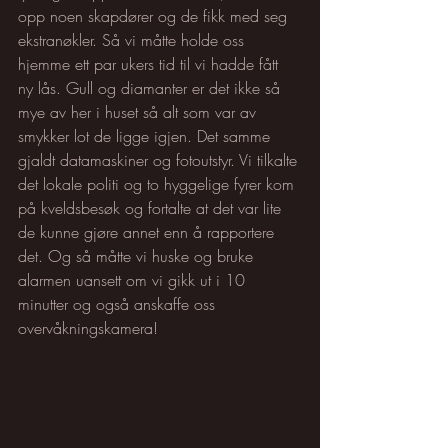
opp noen skapdører og de fikk med seg 
ekstranøkler. Så vi måtte holde oss 
hjemme ett par ukers tid til vi hadde fått 
ny lås. Gull og diamanter er det ikke så 
mye av her i huset så alt som var av 
smykker lot de ligge igjen. Det samme 
gjaldt datamaskiner og fotoutstyr. Vi tilkalte 
det lokale politi og to hyggelige fyrer kom 
på kveldsbesøk og fortalte at det var lite 
de kunne gjøre annet enn å rapportere 
det. Og så måtte vi huske og bruke 
alarmen uansett om vi gikk ut i 10 
minutter og også anskaffe oss 
overvåkningskamera!