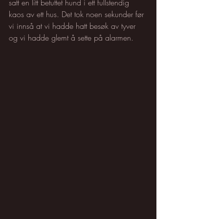
satt en litt betuttet hund i ett fullstendig 
kaos av ett hus. Det tok noen sekunder før 
vi innså at vi hadde hatt besøk av tyver 
og vi hadde glemt å sette på alarmen. 